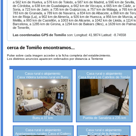
a 562 km de Huelva, a 576 km de Toledo, a 587 km de Madrid, a 596 km de Sevilla,
de Córdoba, a 638 km de Guadalajara, a 662 km de Vizcaya, a 665 km de Cádiz, a
Soria, a 723 km de Jaén, a 735 km de Guipúzcoa, a 757 km de Málaga, a 765 km d
783 km de Granada, a 789 km de Navarra, a 834 km de Albacete, a 868 km de Teru
km de Rioja (La), a 902 km de Almería, a 926 km de Huesca, a 956 km de Murcia, 
Melilla, a 993 km de Castellón, a 1003 km de Alicante, a 1042 km de Lleida, a 1114
Barcelona, a 1285 km de Girona, a 1294 km de Balears (Illes), a 1639 km de Palm
de Tenerife,
Las coordenadas GPS de Tomiño
son: Longitud: 41.9874 Latitud: -8.74558
cerca de Tomiño encontramos...
Pulse sobre cada imagen acceder a la ficha completa del establecimiento.
Los distintos anuncios aparecen ordenados por distancia a Terriente
Casa rural o alojamiento
Casa rural o alojamiento
Casa Videira turismo rural en Bueu
Casa Rural Los Cabritos de Tomás
Bueu a 37 km
Puebla de Sanabria a 235 km
Casa rural o alojamiento
Casa rural o alojamiento
Apartamentos rurales Casa el Gaitero
El Corral de la Antigua