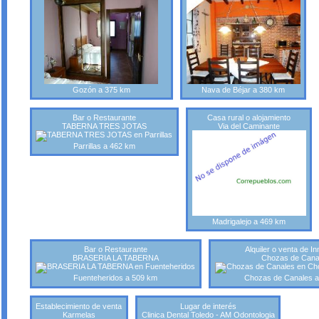
Gozón a 375 km
Nava de Béjar a 380 km
Bar o Restaurante
Casa rural o alojamiento
TABERNA TRES JOTAS
Via del Caminante
Parrillas a 462 km
Madrigalejo a 469 km
Bar o Restaurante
Alquiler o venta de I
BRASERIA LA TABERNA
Chozas de Cana
Fuenteheridos a 509 km
Chozas de Canales a
Establecimiento de venta
Lugar de interés
Karmelas
Clinica Dental Toledo - AM Odontologia