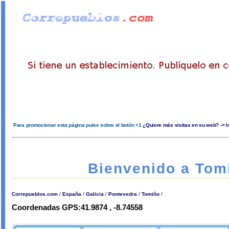
Para promocionar esta página pulse sobre el botón +1
¿Quiere más visitas en su web? -> 
Bienvenido a Tom
Correpueblos.com
/
España
/
Galicia
/
Pontevedra
/
Tomiño
/
Coordenadas GPS:41.9874 , -8.74558