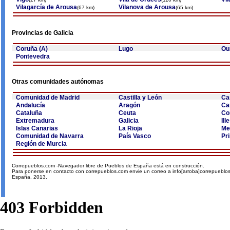
Vilagarcía de Arousa
Vilanova de Arousa
(67 km)
(65 km)
Provincias de Galicia
Coruña (A)
Lugo
Ou
Pontevedra
Otras comunidades autónomas
Comunidad de Madrid
Castilla y León
Ca
Andalucía
Aragón
Ca
Cataluña
Ceuta
Co
Extremadura
Galicia
Ill
Islas Canarias
La Rioja
Mel
Comunidad de Navarra
País Vasco
Pr
Región de Murcia
Correpueblos.com -Navegador libre de Pueblos de España está en construcción.
Para ponerse en contacto con correpueblos.com envie un correo a info[arroba]correpueblo
España. 2013.