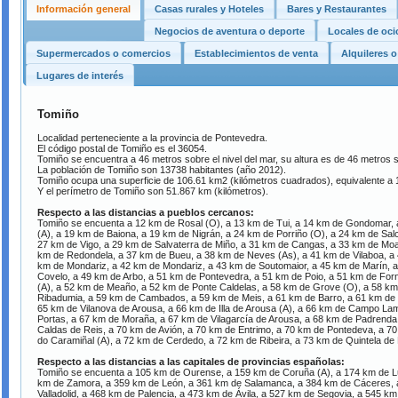
Información general
Casas rurales y Hoteles
Bares y Restaurantes
Negocios de aventura o deporte
Locales de oc
Supermercados o comercios
Establecimientos de venta
Alquileres 
Lugares de interés
Tomiño
Localidad perteneciente a la provincia de Pontevedra.
El código postal de Tomiño es el 36054.
Tomiño se encuentra a 46 metros sobre el nivel del mar, su altura es de 46 metros so
La población de Tomiño son 13738 habitantes (año 2012).
Tomiño ocupa una superficie de 106.61 km2 (kilómetros cuadrados), equivalente a
Y el perímetro de Tomiño son 51.867 km (kilómetros).
Respecto a las distancias a pueblos cercanos:
Tomiño se encuenta a 12 km de Rosal (O), a 13 km de Tui, a 14 km de Gondomar, 
(A), a 19 km de Baiona, a 19 km de Nigrán, a 24 km de Porriño (O), a 24 km de Sa
27 km de Vigo, a 29 km de Salvaterra de Miño, a 31 km de Cangas, a 33 km de Mo
km de Redondela, a 37 km de Bueu, a 38 km de Neves (As), a 41 km de Vilaboa, a
km de Mondariz, a 42 km de Mondariz, a 43 km de Soutomaior, a 45 km de Marín, 
Covelo, a 49 km de Arbo, a 51 km de Pontevedra, a 51 km de Poio, a 51 km de Fo
(A), a 52 km de Meaño, a 52 km de Ponte Caldelas, a 58 km de Grove (O), a 58 km
Ribadumia, a 59 km de Cambados, a 59 km de Meis, a 61 km de Barro, a 61 km de 
65 km de Vilanova de Arousa, a 66 km de Illa de Arousa (A), a 66 km de Campo Lam
Portas, a 67 km de Moraña, a 67 km de Vilagarcía de Arousa, a 68 km de Padrenda
Caldas de Reis, a 70 km de Avión, a 70 km de Entrimo, a 70 km de Pontedeva, a 70
do Caramiñal (A), a 72 km de Cerdedo, a 72 km de Ribeira, a 73 km de Quintela d
Respecto a las distancias a las capitales de provincias españolas:
Tomiño se encuenta a 105 km de Ourense, a 159 km de Coruña (A), a 174 km de Lu
km de Zamora, a 359 km de León, a 361 km de Salamanca, a 384 km de Cáceres, 
Valladolid, a 468 km de Palencia, a 473 km de Ávila, a 527 km de Segovia, a 545 k