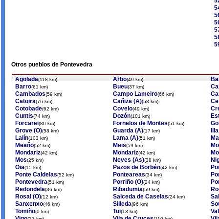
5
5
5
5
5
5
5
Otros pueblos de Pontevedra
Agolada
Arbo
Ba
(118 km)
(49 km)
Barro
Bueu
Ca
(61 km)
(37 km)
Cambados
Campo Lameiro
Ca
(59 km)
(66 km)
Catoira
Cañiza (A)
Ce
(76 km)
(58 km)
Cotobade
Covelo
Cr
(62 km)
(49 km)
Cuntis
Dozón
Es
(74 km)
(101 km)
Forcarei
Fornelos de Montes
Go
(80 km)
(51 km)
Grove (O)
Guarda (A)
Ill
(58 km)
(17 km)
Lalín
Lama (A)
Ma
(103 km)
(51 km)
Meaño
Meis
Mo
(52 km)
(59 km)
Mondariz
Mondariz
Mo
(42 km)
(42 km)
Mos
Neves (As)
Ni
(25 km)
(38 km)
Oia
Pazos de Borbén
Po
(15 km)
(42 km)
Ponte Caldelas
Ponteareas
Po
(52 km)
(34 km)
Pontevedra
Porriño (O)
Po
(51 km)
(24 km)
Redondela
Ribadumia
Ro
(36 km)
(59 km)
Rosal (O)
Salceda de Caselas
Sa
(12 km)
(24 km)
Sanxenxo
Silleda
So
(46 km)
(96 km)
Tomiño
Tui
Va
(0 km)
(13 km)
Vigo
Vila de Cruces
Vi
(27 km)
(110 km)