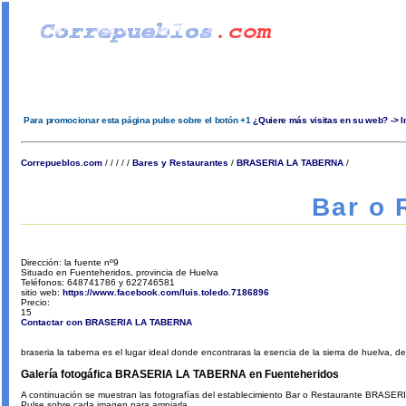
Para promocionar esta página pulse sobre el botón +1
¿Quiere más visitas en su web? -> 
Correpueblos.com
/
/
/
/
/
Bares y Restaurantes
/
BRASERIA LA TABERNA
/
Bar o
Dirección: la fuente nº9
Situado en Fuenteheridos, provincia de Huelva
Teléfonos: 648741786 y 622746581
sitio web:
https://www.facebook.com/luis.toledo.7186896
Precio:
15
Contactar con BRASERIA LA TABERNA
braseria la taberna es el lugar ideal donde encontraras la esencia de la sierra de huelva, 
Galería fotogáfica BRASERIA LA TABERNA en Fuenteheridos
A continuación se muestran las fotografías del establecimiento Bar o Restaurante BRASE
Pulse sobre cada imagen para ampiarla