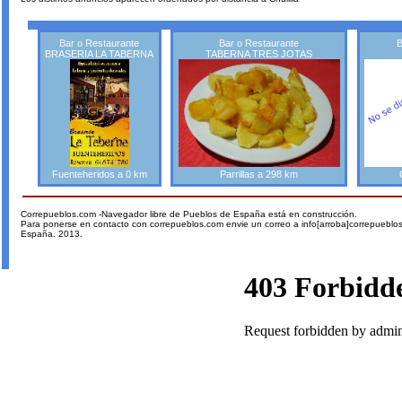
Bar o Restaurante
Bar o Restaurante
B
BRASERIA LA TABERNA
TABERNA TRES JOTAS
Fuenteheridos a 0 km
Parrillas a 298 km
Correpueblos.com -Navegador libre de Pueblos de España está en construcción.
Para ponerse en contacto con correpueblos.com envie un correo a info[arroba]correpueblo
España. 2013.