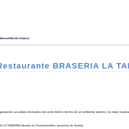
Intercambio de enlaces
 Restaurante BRASERIA LA T
degustando sus platos derivados del cerdo ibérico dentro de un ambiente selecto y la mejor music
RIA LA TABERNA situado en Fuenteheridos, provincia de Huelva