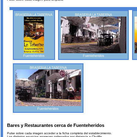
BRASERIA LA TABERNA
BRASERIA LA TABERNA
Fuenteheridos
Fuenteheridos
BRASERIA LA TABERNA
Fuenteheridos
Bares y Restaurantes cerca de Fuenteheridos
Pulse sobre cada imagen acceder a la ficha completa del establecimiento.
Los distintos anuncios aparecen ordenados por distancia a Chulilla