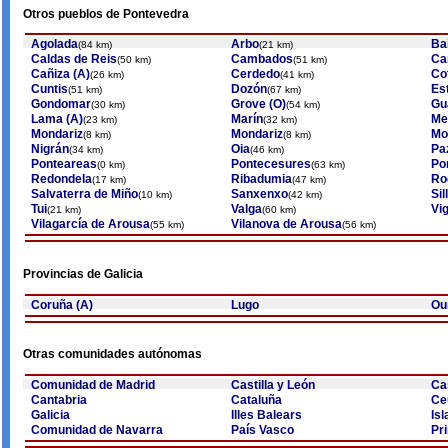
Otros pueblos de Pontevedra
Agolada
Arbo
Ba
(84 km)
(21 km)
Caldas de Reis
Cambados
Ca
(50 km)
(51 km)
Cañiza (A)
Cerdedo
Co
(26 km)
(41 km)
Cuntis
Dozón
Es
(51 km)
(67 km)
Gondomar
Grove (O)
Gu
(30 km)
(54 km)
Lama (A)
Marín
Me
(23 km)
(32 km)
Mondariz
Mondariz
Mo
(8 km)
(8 km)
Nigrán
Oia
Pa
(34 km)
(46 km)
Ponteareas
Pontecesures
Po
(0 km)
(63 km)
Redondela
Ribadumia
Ro
(17 km)
(47 km)
Salvaterra de Miño
Sanxenxo
Sil
(10 km)
(42 km)
Tui
Valga
Vi
(21 km)
(60 km)
Vilagarcía de Arousa
Vilanova de Arousa
(55 km)
(56 km)
Provincias de Galicia
Coruña (A)
Lugo
Ou
Otras comunidades autónomas
Comunidad de Madrid
Castilla y León
Ca
Cantabria
Cataluña
Ce
Galicia
Illes Balears
Is
Comunidad de Navarra
País Vasco
Pr