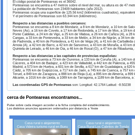
El código postal de Ponteareas es el 36042.
Ponteareas se encuentra a 47 metros sobre el nivel del mar, su altura es de 47 metro
La población de Ponteareas son 23409 habitantes (año 2012).
Ponteareas ocupa una superficie de 125.56 km2 (kilómetros cuadrados), equivalen
Y el perímetro de Ponteareas son 63.344 km (kilómetros).
Respecto a las distancias a pueblos cercanos:
Ponteareas se encuenta a 8 km de Mondariz, a 8 km de Mondariz, a 10 km de Salce
Neves (As), a 16 km de Covelo, a 17 km de Redondela, a 17 km de Mos, a 19 km de
Ponte Caldelas, a 24 km de Vigo, a 25 km de Vilaboa, a 26 km de Cañiza (A), a 2
Cangas, a 33 km de Pontevedra, a 33 km de Melón, a 34 km de Nigrán, a 34 km de 
de Padrenda, a 40 km de Pontedeva, a 41 km de Veiga (A), a 41 km de Carballeda 
Arnoia (A), a 42 km de Barro, a 42 km de Sanxenxo, a 43 km de Moraña, a 43 km 
Quintela de Leirado, a 46 km de Oia, a 46 km de Rosal (O), a 47 km de Ribadumia, 
Respecto a las distancias a las capitales de provincias españolas:
Ponteareas se encuenta a 73 km de Ourense, a 133 km de Coruña (A), a 140 km d
Cáceres, a 404 km de Badajoz, a 423 km de Valladolid, a 442 km de Palencia, a 45
Madrid, a 573 km de Huelva, a 601 km de Sevilla, a 617 km de Guadalajara, a 620
Cádiz, a 705 km de Guipúzcoa, a 717 km de Jaén, a 745 km de Cuenca, a 757 km 
Teruel, a 849 km de Zaragoza, a 888 km de Rioja (La), a 895 km de Almería, a 899 
Alicante, a 1016 km de Lleida, a 1089 km de Tarragona, a 1189 km de Barcelona, a
Las coordenadas GPS de Ponteareas
son: Longitud: 42.1764 Latitud: -8.50238
cerca de Ponteareas encontramos...
Pulse sobre cada imagen acceder a la ficha completa del establecimiento.
Los distintos anuncios aparecen ordenados por distancia a Yeste
Casa rural o alojamiento
Casa rural o alojamiento
Casa Videira turismo rural en Bueu
Casa Rural Los Cabritos de Tomás