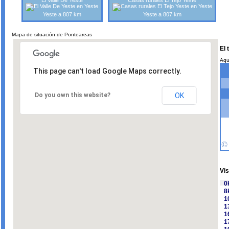
El Valle De Yeste
Casas rurales El Tejo Yeste
Yeste a 807 km
Yeste a 807 km
Mapa de situación de Ponteareas
El
Aqu
This page can't load Google Maps correctly.
Do you own this website?
OK
Vis
0
8
1
1
1
1