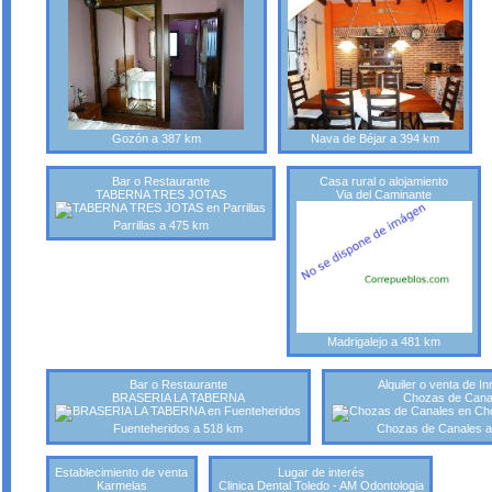
Gozón a 387 km
Nava de Béjar a 394 km
Bar o Restaurante
Casa rural o alojamiento
TABERNA TRES JOTAS
Via del Caminante
Parrillas a 475 km
Madrigalejo a 481 km
Bar o Restaurante
Alquiler o venta de I
BRASERIA LA TABERNA
Chozas de Cana
Fuenteheridos a 518 km
Chozas de Canales a
Establecimiento de venta
Lugar de interés
Karmelas
Clinica Dental Toledo - AM Odontologia