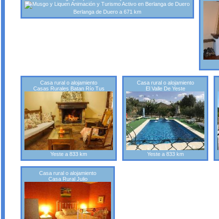
Berlanga de Duero a 671 km
Casa rural o alojamiento
Casa rural o alojamiento
Casas Rurales Batan Río Tus
El Valle De Yeste
Yeste a 833 km
Yeste a 833 km
Casa rural o alojamiento
Casa Rural Julio