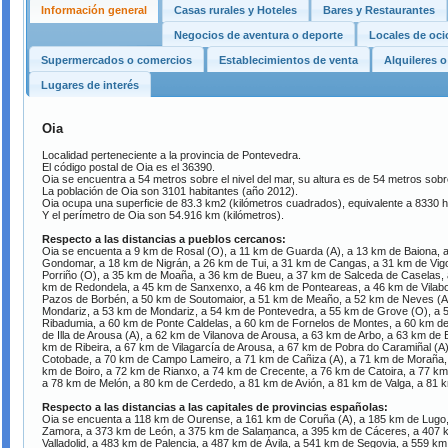
Información general
Casas rurales y Hoteles
Bares y Restaurantes
Negocios de aventura o deporte
Locales de oc
Supermercados o comercios
Establecimientos de venta
Alquileres 
Lugares de interés
Oia
Localidad perteneciente a la provincia de Pontevedra.
El código postal de Oia es el 36390.
Oia se encuentra a 54 metros sobre el nivel del mar, su altura es de 54 metros sobre
La población de Oia son 3101 habitantes (año 2012).
Oia ocupa una superficie de 83.3 km2 (kilómetros cuadrados), equivalente a 8330 
Y el perímetro de Oia son 54.916 km (kilómetros).
Respecto a las distancias a pueblos cercanos:
Oia se encuenta a 9 km de Rosal (O), a 11 km de Guarda (A), a 13 km de Baiona, 
Gondomar, a 18 km de Nigrán, a 26 km de Tui, a 31 km de Cangas, a 31 km de Vig
Porriño (O), a 35 km de Moaña, a 36 km de Bueu, a 37 km de Salceda de Caselas, 
km de Redondela, a 45 km de Sanxenxo, a 46 km de Ponteareas, a 46 km de Vilabo
Pazos de Borbén, a 50 km de Soutomaior, a 51 km de Meaño, a 52 km de Neves (As
Mondariz, a 53 km de Mondariz, a 54 km de Pontevedra, a 55 km de Grove (O), a
Ribadumia, a 60 km de Ponte Caldelas, a 60 km de Fornelos de Montes, a 60 km de
de Illa de Arousa (A), a 62 km de Vilanova de Arousa, a 63 km de Arbo, a 63 km de 
km de Ribeira, a 67 km de Vilagarcía de Arousa, a 67 km de Pobra do Caramiñal (A
Cotobade, a 70 km de Campo Lameiro, a 71 km de Cañiza (A), a 71 km de Moraña, 
km de Boiro, a 72 km de Rianxo, a 74 km de Crecente, a 76 km de Catoira, a 77 km
a 78 km de Melón, a 80 km de Cerdedo, a 81 km de Avión, a 81 km de Valga, a 81 
Respecto a las distancias a las capitales de provincias españolas:
Oia se encuenta a 118 km de Ourense, a 161 km de Coruña (A), a 185 km de Lugo,
Zamora, a 373 km de León, a 375 km de Salamanca, a 395 km de Cáceres, a 407 
Valladolid, a 483 km de Palencia, a 487 km de Ávila, a 541 km de Segovia, a 559 k