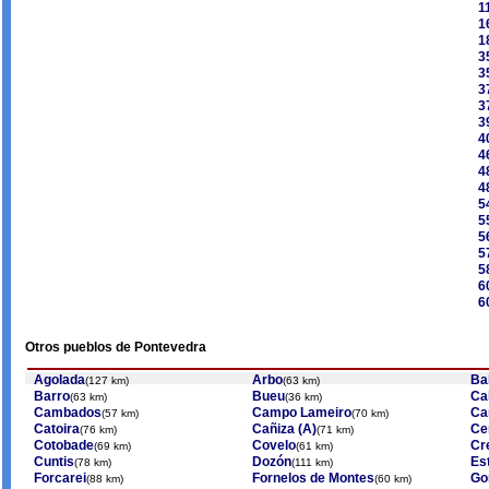
1
1
1
3
3
3
3
3
4
4
4
4
5
5
5
5
5
6
6
Otros pueblos de Pontevedra
Agolada
Arbo
Ba
(127 km)
(63 km)
Barro
Bueu
Ca
(63 km)
(36 km)
Cambados
Campo Lameiro
Ca
(57 km)
(70 km)
Catoira
Cañiza (A)
Ce
(76 km)
(71 km)
Cotobade
Covelo
Cr
(69 km)
(61 km)
Cuntis
Dozón
Es
(78 km)
(111 km)
Forcarei
Fornelos de Montes
Go
(88 km)
(60 km)