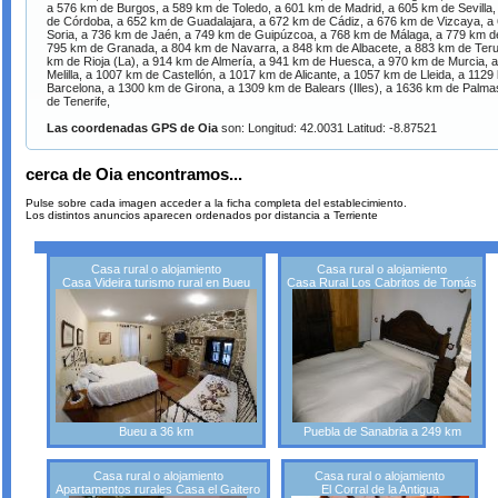
a 576 km de Burgos, a 589 km de Toledo, a 601 km de Madrid, a 605 km de Sevilla
de Córdoba, a 652 km de Guadalajara, a 672 km de Cádiz, a 676 km de Vizcaya, a
Soria, a 736 km de Jaén, a 749 km de Guipúzcoa, a 768 km de Málaga, a 779 km d
795 km de Granada, a 804 km de Navarra, a 848 km de Albacete, a 883 km de Teru
km de Rioja (La), a 914 km de Almería, a 941 km de Huesca, a 970 km de Murcia, 
Melilla, a 1007 km de Castellón, a 1017 km de Alicante, a 1057 km de Lleida, a 112
Barcelona, a 1300 km de Girona, a 1309 km de Balears (Illes), a 1636 km de Palm
de Tenerife,
Las coordenadas GPS de Oia
son: Longitud: 42.0031 Latitud: -8.87521
cerca de Oia encontramos...
Pulse sobre cada imagen acceder a la ficha completa del establecimiento.
Los distintos anuncios aparecen ordenados por distancia a Terriente
Casa rural o alojamiento
Casa rural o alojamiento
Casa Videira turismo rural en Bueu
Casa Rural Los Cabritos de Tomás
Bueu a 36 km
Puebla de Sanabria a 249 km
Casa rural o alojamiento
Casa rural o alojamiento
Apartamentos rurales Casa el Gaitero
El Corral de la Antigua