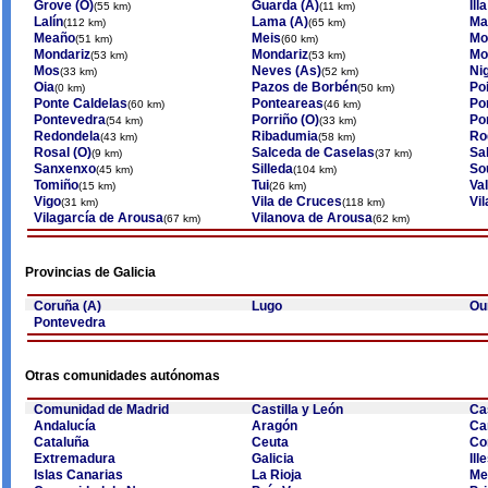
Grove (O)
Guarda (A)
Ill
(55 km)
(11 km)
Lalín
Lama (A)
Ma
(112 km)
(65 km)
Meaño
Meis
Mo
(51 km)
(60 km)
Mondariz
Mondariz
Mo
(53 km)
(53 km)
Mos
Neves (As)
Ni
(33 km)
(52 km)
Oia
Pazos de Borbén
Po
(0 km)
(50 km)
Ponte Caldelas
Ponteareas
Po
(60 km)
(46 km)
Pontevedra
Porriño (O)
Po
(54 km)
(33 km)
Redondela
Ribadumia
Ro
(43 km)
(58 km)
Rosal (O)
Salceda de Caselas
Sa
(9 km)
(37 km)
Sanxenxo
Silleda
So
(45 km)
(104 km)
Tomiño
Tui
Va
(15 km)
(26 km)
Vigo
Vila de Cruces
Vi
(31 km)
(118 km)
Vilagarcía de Arousa
Vilanova de Arousa
(67 km)
(62 km)
Provincias de Galicia
Coruña (A)
Lugo
Ou
Pontevedra
Otras comunidades autónomas
Comunidad de Madrid
Castilla y León
Ca
Andalucía
Aragón
Ca
Cataluña
Ceuta
Co
Extremadura
Galicia
Ill
Islas Canarias
La Rioja
Mel