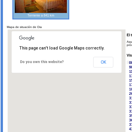
Terriente a 841 km
Mapa de situación de Oia
El 
Aqu
pró
This page can't load Google Maps correctly.
Vis
Do you own this website?
OK
0
9
1
1
1
1
1
2
3
3
3
3
3
3
3
4