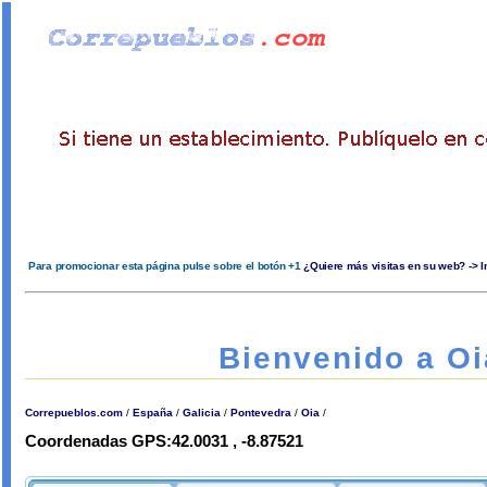
Para promocionar esta página pulse sobre el botón +1
¿Quiere más visitas en su web? -> 
Bienvenido a Oi
Correpueblos.com
/
España
/
Galicia
/
Pontevedra
/
Oia
/
Coordenadas GPS:42.0031 , -8.87521