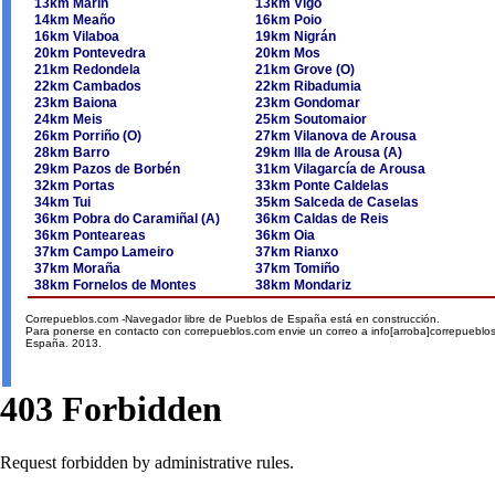
13km Marín
13km Vigo
14km Meaño
16km Poio
16km Vilaboa
19km Nigrán
20km Pontevedra
20km Mos
21km Redondela
21km Grove (O)
22km Cambados
22km Ribadumia
23km Baiona
23km Gondomar
24km Meis
25km Soutomaior
26km Porriño (O)
27km Vilanova de Arousa
28km Barro
29km Illa de Arousa (A)
29km Pazos de Borbén
31km Vilagarcía de Arousa
32km Portas
33km Ponte Caldelas
34km Tui
35km Salceda de Caselas
36km Pobra do Caramiñal (A)
36km Caldas de Reis
36km Ponteareas
36km Oia
37km Campo Lameiro
37km Rianxo
37km Moraña
37km Tomiño
38km Fornelos de Montes
38km Mondariz
Correpueblos.com -Navegador libre de Pueblos de España está en construcción.
Para ponerse en contacto con correpueblos.com envie un correo a info[arroba]correpueblo
España. 2013.