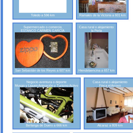
Toledo a 596 km
Ramales de la Victoria a 601 km
Supermercado o comercio
Casa rural o alojamiento
ESTANCO CARMEN GARCÍA
la Perla
San Sebastián de los Reyes a 607 km
Hiendelaencina a 657 km
Negocio aventura o deporte
Casa rural o alojamiento
Musgo y Liquen Animación y Turismo Activo
Finca el Arroyo
Berlanga de Duero a 666 km
Alcaraz a 809 km