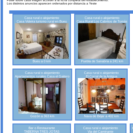
Pulse sobre cada imagen acceder a la ficha completa del establecimiento.
Los distintos anuncios aparecen ordenados por distancia a Yeste
Casa rural o alojamiento
Casa rural o alojamiento
Casa Videira turismo rural en Bueu
Casa Rural Los Cabritos de Tomás
Bueu a 0 km
Puebla de Sanabria a 241 km
Casa rural o alojamiento
Casa rural o alojamiento
Apartamentos rurales Casa el Gaitero
El Corral de la Antigua
Gozón a 363 km
Nava de Béjar a 402 km
Bar o Restaurante
Casa rural o alojamiento
TABERNA TRES JOTAS
Via del Caminante