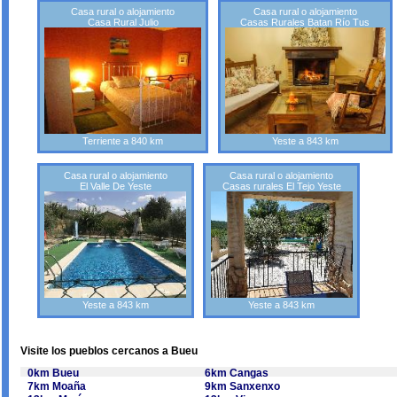
Casa rural o alojamiento
Casa rural o alojamiento
Casa Rural Julio
Casas Rurales Batan Río Tus
Terriente a 840 km
Yeste a 843 km
Casa rural o alojamiento
Casa rural o alojamiento
El Valle De Yeste
Casas rurales El Tejo Yeste
Yeste a 843 km
Yeste a 843 km
Visite los pueblos cercanos a Bueu
0km Bueu
6km Cangas
7km Moaña
9km Sanxenxo