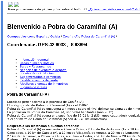
Para promocionar esta página pulse sobre el botón +1
¿Quiere más visitas en su web? -> 
Bienvenido a Pobra do Caramiñal (A)
Correpueblos.com
/
España
/
Galicia
/
Coruña (A)
/
Pobra do Caramiñal (A)
/
Coordenadas GPS:42.6033 , -8.93894
Información general
Casas rurales y Hoteles
Bares y Restaurantes
Negocios de aventura o deporte
Locales de ocio Nocturno
Supermercados o comercios
Establecimientos de venta
Alquileres o ventas de Inmuebles
Lugares de interés
Pobra do Caramiñal (A)
Localidad perteneciente a la provincia de Coruña (A).
El código postal de Pobra do Caramiñal (A) es el 15067.
Pobra do Caramiñal (A) se encuentra a 4 metros sobre el nivel del mar, su altura es de 4 met
La población de Pobra do Caramiñal (A) son 9664 habitantes (año 2012).
Pobra do Caramiñal (A) ocupa una superficie de 32.51 km2 (kilómetros cuadrados), equival
Y el perímetro de Pobra do Caramiñal (A) son 37.278 km (kilómetros).
Respecto a las distancias a pueblos cercanos:
Pobra do Caramiñal (A) se encuenta a 7 km de Boiro, a 8 km de Illa de Arousa (A), a 10 k
Cambados, a 19 km de Capela (A), a 19 km de Vilagarcía de Arousa, a 20 km de Lousame, 
27 km de Sanxenxo, a 28 km de Outes, a 28 km de Dodro, a 28 km de Meis, a 29 km de Car
Padrón, a 35 km de Valga, a 35 km de Pontecesures, a 35 km de Marín, a 36 km de Bueu, 