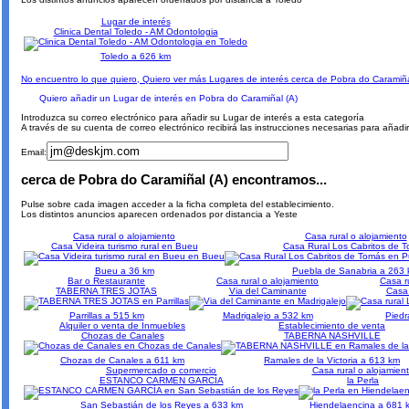
Lugar de interés
Clinica Dental Toledo - AM Odontologia
Toledo a 626 km
No encuentro lo que quiero, Quiero ver más Lugares de interés cerca de Pobra do Caramiña
Quiero añadir un Lugar de interés en Pobra do Caramiñal (A)
Introduzca su correo electrónico para añadir su Lugar de interés a esta categoría
A través de su cuenta de correo electrónico recibirá las instrucciones necesarias para añadi
Email:
cerca de Pobra do Caramiñal (A) encontramos...
Pulse sobre cada imagen acceder a la ficha completa del establecimiento.
Los distintos anuncios aparecen ordenados por distancia a Yeste
Casa rural o alojamiento
Casa rural o alojamiento
Casa Videira turismo rural en Bueu
Casa Rural Los Cabritos de 
Bueu a 36 km
Puebla de Sanabria a 263
Bar o Restaurante
Casa rural o alojamiento
Casa r
TABERNA TRES JOTAS
Via del Caminante
Casa
Parrillas a 515 km
Madrigalejo a 532 km
Piedr
Alquiler o venta de Inmuebles
Establecimiento de venta
Chozas de Canales
TABERNA NASHVILLE
Chozas de Canales a 611 km
Ramales de la Victoria a 613 km
Supermercado o comercio
Casa rural o alojamien
ESTANCO CARMEN GARCÍA
la Perla
San Sebastián de los Reyes a 633 km
Hiendelaencina a 681 