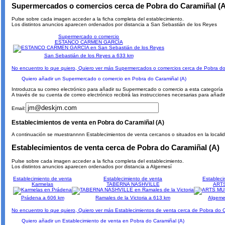
Supermercados o comercios cerca de Pobra do Caramiñal (A
Pulse sobre cada imagen acceder a la ficha completa del establecimiento.
Los distintos anuncios aparecen ordenados por distancia a San Sebastián de los Reyes
Supermercado o comercio
ESTANCO CARMEN GARCÍA
San Sebastián de los Reyes a 633 km
No encuentro lo que quiero, Quiero ver más Supermercados o comercios cerca de Pobra do
Quiero añadir un Supermercado o comercio en Pobra do Caramiñal (A)
Introduzca su correo electrónico para añadir su Supermercado o comercio a esta categoría
A través de su cuenta de correo electrónico recibirá las instrucciones necesarias para aña
Email:
Establecimientos de venta en Pobra do Caramiñal (A)
A continuación se muestrannnn Establecimientos de venta cercanos o situados en la localid
Establecimientos de venta cerca de Pobra do Caramiñal (A)
Pulse sobre cada imagen acceder a la ficha completa del establecimiento.
Los distintos anuncios aparecen ordenados por distancia a Algemesí
Establecimiento de venta
Establecimiento de venta
Estableci
Karmelas
TABERNA NASHVILLE
ART
Prádena a 606 km
Ramales de la Victoria a 613 km
Algeme
No encuentro lo que quiero, Quiero ver más Establecimientos de venta cerca de Pobra do C
Quiero añadir un Establecimiento de venta en Pobra do Caramiñal (A)