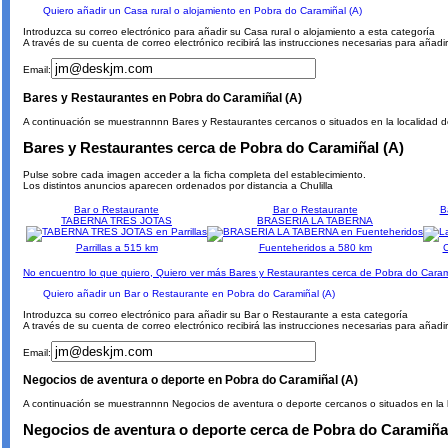
Quiero añadir un Casa rural o alojamiento en Pobra do Caramiñal (A)
Introduzca su correo electrónico para añadir su Casa rural o alojamiento a esta categoría
A través de su cuenta de correo electrónico recibirá las instrucciones necesarias para añadi
Email:
Bares y Restaurantes en Pobra do Caramiñal (A)
A continuación se muestrannnn Bares y Restaurantes cercanos o situados en la localidad d
Bares y Restaurantes cerca de Pobra do Caramiñal (A)
Pulse sobre cada imagen acceder a la ficha completa del establecimiento.
Los distintos anuncios aparecen ordenados por distancia a Chulilla
Bar o Restaurante
Bar o Restaurante
B
TABERNA TRES JOTAS
BRASERIA LA TABERNA
Parrillas a 515 km
Fuenteheridos a 580 km
C
No encuentro lo que quiero, Quiero ver más Bares y Restaurantes cerca de Pobra do Caram
Quiero añadir un Bar o Restaurante en Pobra do Caramiñal (A)
Introduzca su correo electrónico para añadir su Bar o Restaurante a esta categoría
A través de su cuenta de correo electrónico recibirá las instrucciones necesarias para añad
Email:
Negocios de aventura o deporte en Pobra do Caramiñal (A)
A continuación se muestrannnn Negocios de aventura o deporte cercanos o situados en la l
Negocios de aventura o deporte cerca de Pobra do Caramiñal