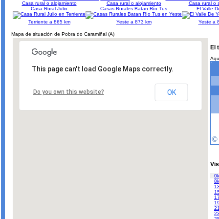
Casa rural o alojamiento
Casa rural o alojamiento
Casa rural o 
Casa Rural Julio
Casas Rurales Batan Río Tus
El Valle 
Terriente a 865 km
Yeste a 873 km
Yeste a 
Mapa de situación de Pobra do Caramiñal (A)
El 
Aqu
This page can't load Google Maps correctly.
Do you own this website?
OK
Vis
0k
8k
1
1
1
19
2
2
2