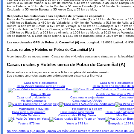
Cuntis, a 42 km de Moaña, a 42 km de Moraña, a 43 km de Vilaboa, a 45 km de Campo Lam
km de Fisterra, a 50 km de Santa Comba, a 51 km de Estrada (A), a 51 km de Soutomaior,
Cotobade, a 55 km de Baiona, a 55 km de Zas, a 55 km de Mos,
Respecto a las distancias a las capitales de provincias españolas:
Pobra do Caramiñal (A) se encuenta a 104 km de Coruña (A), a 123 km de Ourense, a 160
a 468 km de Badajoz, a 480 km de Valladolid, a 494 km de Palencia, a 518 km de Ávila, 
Huelva, a 666 km de Sevilla, a 672 km de Vizcaya, a 678 km de Guadalajara, a 687 km de
785 km de Jaén, a 807 km de Cuenca, a 807 km de Navarra, a 824 km de Málaga, a 846 k
a 956 km de Rioja (La), a 963 km de Almería, a 1008 km de Murcia, a 1013 km de Valencia,
km de Barcelona, a 1309 km de Girona, a 1331 km de Balears (Illes), a 1696 km de Palmas
Las coordenadas GPS de Pobra do Caramiñal (A)
son: Longitud: 42.6033 Latitud: -8.93
Casas rurales y Hoteles en Pobra do Caramiñal (A)
A continuación se muestrannnn Casas rurales y Hoteles cercanas o situadas en la localidad
Casas rurales y Hoteles cerca de Pobra do Caramiñal (A)
Pulse sobre cada imagen acceder a la ficha completa del establecimiento.
Los distintos anuncios aparecen ordenados por distancia a Brunyola
Casa rural o alojamiento
Casa rural o alojamiento
Casa Videira turismo rural en Bueu
Casa Rural Los Cabritos de 
Bueu a 36 km
Puebla de Sanabria a 263
Casa rural o alojamiento
Casa rural o alojamiento
Casa rural
Via del Caminante
Casa rural LA ARAÑA
la
Madrigalejo a 532 km
Piedralaves a 535 km
Hiendelaen
Casa rural o alojamiento
Casa rural o alojamiento
Casa rural o alojami
El Valle De Yeste
Casas rurales El Tejo Yeste
Mas Duc
Yeste a 873 km
Yeste a 873 km
Brunyola a 1294 
No encuentro lo que quiero, Quiero ver más Casas rurales y Hoteles cerca de Pobra do Car