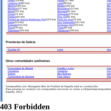
Fene
(129 km)
Ferrol
(127 km)
Fist
Laracha (A)
(82 km)
Laxe
(69 km)
Lo
Mañón
(190 km)
Melide
(108 km)
Mes
Monfero
(127 km)
Mugardos
(122 km)
Mur
Neda
(132 km)
Negreira
(41 km)
Noi
Oroso
(71 km)
Ortigueira
(170 km)
Out
Padrón
(34 km)
Pino (O)
(81 km)
Pob
Pontes de García Rodríguez (As)
(153 km)
Porto do Son
(15 km)
Ria
Sada
(113 km)
San Sadurniño
(141 km)
Sa
Sobrado
(112 km)
Somozas (As)
(153 km)
Teo
Touro
(76 km)
Trazo
(64 km)
Val
Vilarmaior
(120 km)
Vilasantar
(106 km)
Vim
Provincias de Galicia
Coruña (A)
Lugo
Ou
Otras comunidades autónomas
Comunidad de Madrid
Castilla y León
Cas
Cantabria
Cataluña
Ceu
Galicia
Illes Balears
Isl
Comunidad de Navarra
País Vasco
Pri
Correpueblos.com -Navegador libre de Pueblos de España está en construcción.
Para ponerse en contacto con correpueblos.com envie un correo a info[arroba]correpueblo
España. 2013.