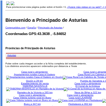
Para promocionar esta página pulse sobre el botón +1
¿Quiere más visitas en su web? -> 
Bienvenido a Principado de Asturias
Correpueblos.com
/
España
/
Principado de Asturias
/
Coordenadas GPS:43.3638 , -5.84652
Provincias de Principado de Asturias
Asturias
Pulse sobre cada imagen acceder a la ficha completa del establecimiento.
Los distintos anuncios aparecen ordenados por distancia a Yeste
Casa rural o alojamiento
Casa rural o alojami
Apartamentos rurales Casa el Gaitero
Casa Rural Los Cabritos
Gozón a 28 km
Puebla de Sanabria a 
Establecimiento de venta
Casa rural o alojamiento
TABERNA NASHVILLE
El Corral de la Antigua
Ramales de la Victoria a 265 km
Nava de Béjar a 322 km
Casa rural o alojamiento
Casa rural o alojamiento
Casa Videira turismo rural en Bueu
Casa rural LA ARAÑA
Bueu a 347 km
Piedralaves a 362 km