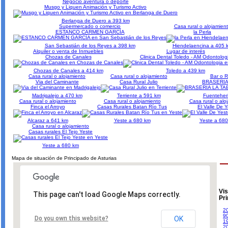
Negocio aventura o deporte
Musgo y Liquen Animación y Turismo Activo
Berlanga de Duero a 393 km
Supermercado o comercio
Casa rural o alojamien
ESTANCO CARMEN GARCÍA
la Perla
San Sebastián de los Reyes a 398 km
Hiendelaencina a 405 
Alquiler o venta de Inmuebles
Lugar de interés
Chozas de Canales
Clinica Dental Toledo - AM Odontolog
Chozas de Canales a 414 km
Toledo a 439 km
Casa rural o alojamiento
Casa rural o alojamiento
Bar o R
Via del Caminante
Casa Rural Julio
BRASERIA
Madrigalejo a 470 km
Terriente a 591 km
Fuenteher
Casa rural o alojamiento
Casa rural o alojamiento
Casa rural o alo
Finca el Arroyo
Casas Rurales Batan Río Tus
El Valle De 
Alcaraz a 641 km
Yeste a 680 km
Yeste a 68
Casa rural o alojamiento
Casas rurales El Tejo Yeste
Yeste a 680 km
Mapa de situación de Principado de Asturias
Vis
This page can't load Google Maps correctly.
Pri
20
9
Do you own this website?
OK
1
2