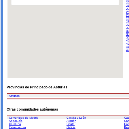
2
2
22
2
2
2
2
3
3
3
3
3
4
4
4
4
Provincias de Principado de Asturias
Asturias
Otras comunidades autónomas
Comunidad de Madrid
Castilla y León
Cas
Andalucía
Aragón
Can
Cataluña
Ceuta
Com
Extremadura
Galicia
Ill